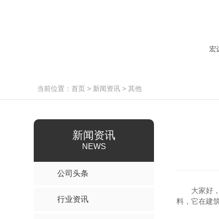
什么是夹胶玻璃？想具体了解就快来看看本文
如何选择中空玻璃的原材料？西安宏达特种玻璃来讲讲
什么？你还不会鉴别西安钢化玻璃的真假？小编来教你
宏
当前位置：
首页
>
新闻资讯
>
其他
新闻资讯
NEWS
公司头条
大家好
行业资讯
料，它在建