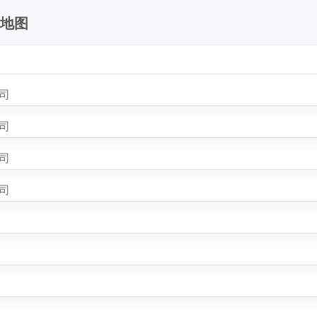
站地图
司
司
司
司